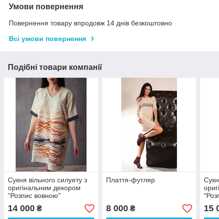
Умови повернення
Повернення товару впродовж 14 днів безкоштовно
Всі умови повернення
Подібні товари компанії
Сукня вільного силуету з
Плаття-футляр
Сукн
оригінальним декором
ориг
"Розпис вовною"
"Роз
14 000
8 000
15 
₴
₴