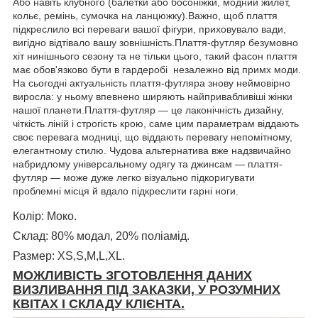
Або навіть клубного (балетки або босоніжки, модний жилет,
кольє, ремінь, сумочка на ланцюжку).Важно, щоб плаття
підкреслило всі переваги вашої фігури, приховувало вади,
вигідно відтівало вашу зовнішність.Плаття-футляр безумовно
хіт нинішнього сезону та не тільки цього, такий фасон плаття
має обов'язково бути в гардеробі незалежно від примх моди.
На сьогодні актуальність плаття-футляра знову неймовірно
виросла: у ньому впевнено ширяють найпривабливіші жінки
нашої планети.Плаття-футляр — це лаконічність дизайну,
чіткість ліній і строгість крою, саме цим параметрам віддають
своє перевага модниці, що віддають перевагу непомітному,
елегантному стилю. Чудова альтернатива вже надзвичайно
набридлому універсальному одягу та джинсам — плаття-
футляр — може дуже легко візуально підкоригувати
проблемні місця й вдало підкреслити гарні ноги.
Колір: Моко.
Склад: 80% модал, 20% поліамід.
Размер: XS,S,M,L,XL.
МОЖЛИВІСТЬ ЗГОТОВЛЕННЯ ДАНИХ
ВИЗЛИВАННЯ ПІД ЗАКАЗКИ, У РОЗУМНИХ
КВІТАХ І СКЛАДУ КЛІЄНТА.