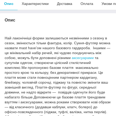
Опис
Характеристики
Доставка
Оплата
Умови п
Опис
Най лаконічніші форми залишаються незмінними з сезону в
сезон, змінюється тільки фактура, колір. Сукня-футляр можна
назвати mast have'ом нашого базового гардероба. Іншими —
це мінімальний набір речей, які чудово поєднуючись між
собою, можуть бути доповнені різними
аксесуарами
та
супутнім одягом, створюючи цілісний стилістичний
комплекс.Ми пропонуємо базове плаття максимально
простого крою та кольору, без декоративної прикраси. Це
плаття може стати повноцінним партнером кардигану,
блейзеру, чоловічій сорочці, піджаку та повністю змінити ваш
зовнішній вигляд. Плаття-футляр по фігурі, середньої
довжини, не надто відкрите — повідців одягнути його буде
набагато більше.Доповнюючи це базове плаття трендовим
взуттям і аксесуарами, можна роками створювати нові образи
— від класичного (додавши каблуки, клатч, болеро) до
офісно-повсякденного (піджак, туфлі, валізка, нитка перлів).