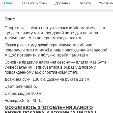
Опис
Характеристики
Доставка
Оплата
Умови п
Опис
Спорт шик — мікс спорту та класики/мінімалізму — те,
що дасть змогу мати трендовий вигляд, а не як на
тренування. Але повернемося до плаття.
Кілька років тому дизайнери рішуче та сміливо
повернули плаття максі в наш повсякденний гардероб.
А щоб потрапити в яблучко, треба пам'ятати
Основне правило настання сезону — плаття має бути
універсальним і вписуватися в образ у діловому
повсякденному або спортивному стилі.
Довжина сукні 136 см. Довжина рукава 21 см.
Цвет: білийдовір.
Склад: модал 100%.
Розмір: XS S M L.
МОЖЛИВІСТЬ ЗГОТОВЛЕННЯ ДАНОГО
ВИЗЕЛІ ПОДЗЯКУ, У РОЗУМНИХ ЦВІТАХ І