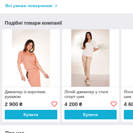
Всі умови повернення
Подібні товари компанії
Джемпер із коротким
Літній джемпер у стилі
Літн
рукавом
спорт-шик
шик
2 900
4 200
4 6
₴
₴
Купити
Купити