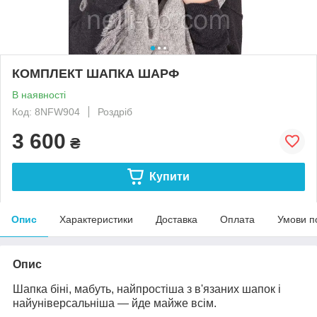
КОМПЛЕКТ ШАПКА ШАРФ
В наявності
Код: 8NFW904
Роздріб
3 600
₴
Купити
Опис
Характеристики
Доставка
Оплата
Умови п
Опис
Шапка біні, мабуть, найпростіша з в'язаних шапок і
найуніверсальніша — йде майже всім.