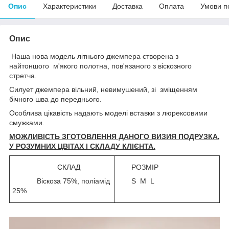
Опис
Характеристики
Доставка
Оплата
Умови п
Опис
Наша нова модель літнього джемпера створена з
найтоншого м'якого полотна, пов'язаного з віскозного
стретча.
Силует джемпера вільний, невимушений, зі зміщенням
бічного шва до переднього.
Особлива цікавість надають моделі вставки з люрексовими
смужками.
МОЖЛИВІСТЬ ЗГОТОВЛЕННЯ ДАНОГО ВИЗИЯ ПОДРУЗКА,
У РОЗУМНИХ ЦВІТАХ І СКЛАДУ КЛІЄНТА.
СКЛАД
РОЗМІР
Віскоза 75%, поліамід
S M L
25%