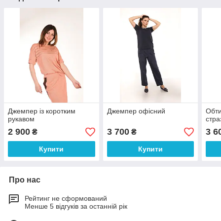
Джемпер із коротким
Джемпер офісний
Обти
рукавом
стра
2 900
3 700
3 6
₴
₴
Купити
Купити
Про нас
Рейтинг не сформований
Менше 5 відгуків за останній рік