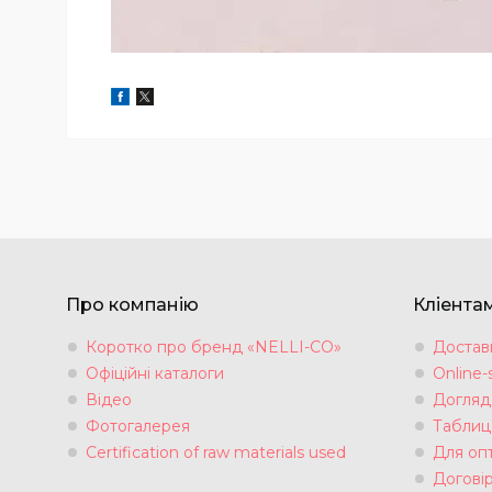
Про компанію
Кліента
Коротко про бренд «NELLI-CO»
Достав
Офіційні каталоги
Online-
Відео
Догляд
Фотогалерея
Таблиця
Certification of raw materials used
Для оп
Договір