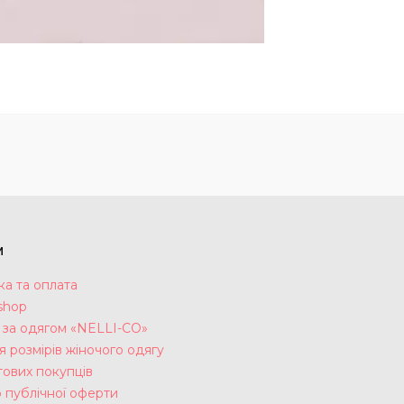
м
ка та оплата
shop
 за одягом «NELLI-CO»
 розмірів жіночого одягу
тових покупців
 публічної оферти