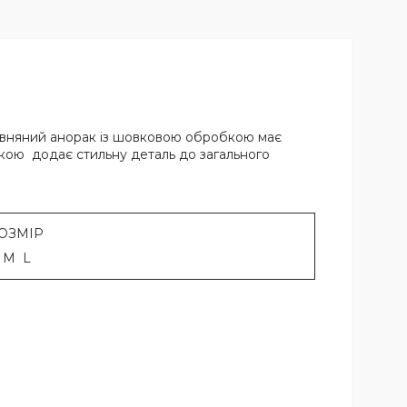
овняний анорак із шовковою обробкою має
чкою додає стильну деталь до загального
МІР
 L