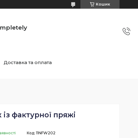
Кошик
mpletely
Доставка та оплата
 із фактурної пряжі
аявності
Код:
11NFW202