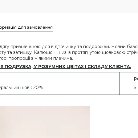
ормація для замовлення
одягу призначеною для відпочинку та подорожей. Новий бав
рту та затишку. Капюшон і низ із протягнутою шовковою стрі
орі пропорції з м'якими плечима.
ПОДРУЗКА, У РОЗУМНИХ ЦВІТАХ І СКЛАДУ КЛІЄНТА.
РОЗ
туральний шовк 20%
S M