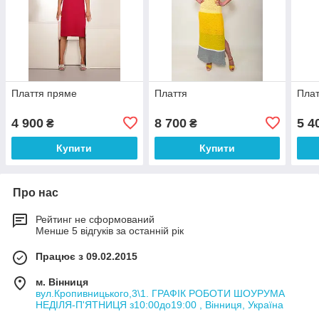
Плаття пряме
Плаття
Плат
4 900
8 700
5 4
₴
₴
Купити
Купити
Про нас
Рейтинг не сформований
Менше 5 відгуків за останній рік
Працює з 09.02.2015
м. Вінниця
вул.Кропивницького,3\1. ГРАФІК РОБОТИ ШОУРУМА
НЕДІЛЯ-П'ЯТНИЦЯ з10:00до19:00 , Вінниця, Україна