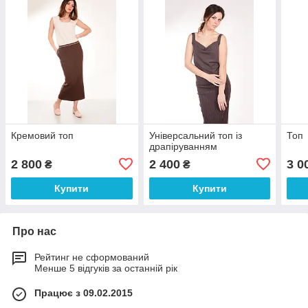
Кремовий топ
Універсальний топ із
Топ
драпіруванням
2 800
2 400
3 0
₴
₴
Купити
Купити
Про нас
Рейтинг не сформований
Менше 5 відгуків за останній рік
Працює з 09.02.2015