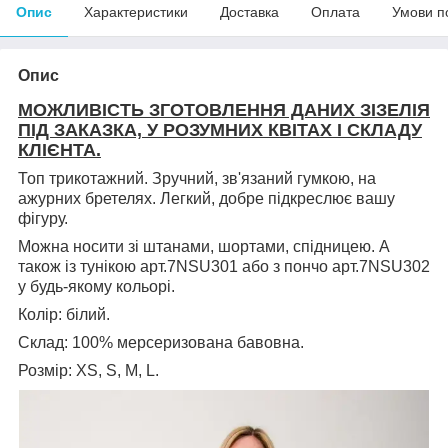
Опис
Характеристики
Доставка
Оплата
Умови п
Опис
МОЖЛИВІСТЬ ЗГОТОВЛЕННЯ ДАНИХ ЗІЗЕЛІЯ
ПІД ЗАКАЗКА, У РОЗУМНИХ КВІТАХ І СКЛАДУ
КЛІЄНТА.
Топ трикотажний. Зручний, зв'язаний гумкою, на
ажурних бретелях. Легкий, добре підкреслює вашу
фігуру.
Можна носити зі штанами, шортами, спідницею.
А
також із тунікою арт.7NSU301 або з пончо арт.7NSU302
у будь-якому кольорі.
Колір: білий.
Склад: 100% мерсеризована бавовна.
Розмір: XS, S, M, L.