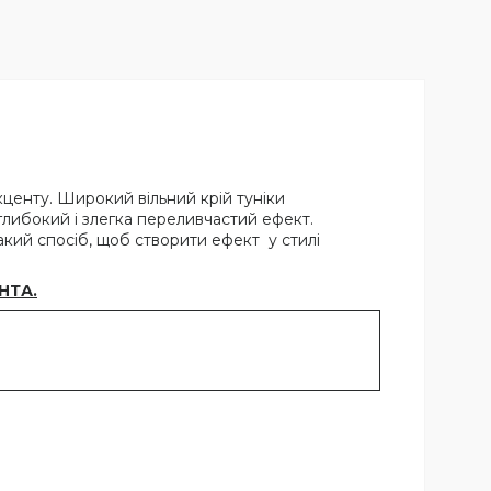
центу. Широкий вільний крій туніки
глибокий і злегка переливчастий ефект.
акий спосіб, щоб створити ефект у стилі
НТА.