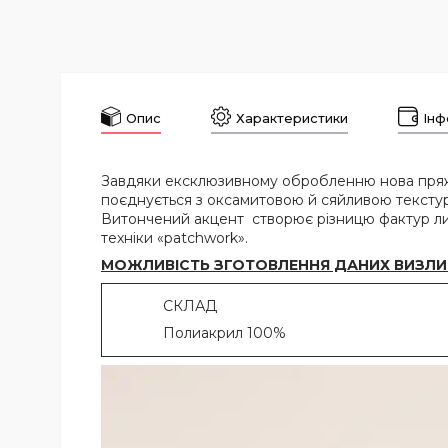
Опис
Характеристики
Інф
Завдяки ексклюзивному обробленню нова пряжа 
поєднується з оксамитовою й сяйливою текстуро
Витончений акцент створює різницю фактур лиць
техніки «patchwork».
МОЖЛИВІСТЬ ЗГОТОВЛЕННЯ ДАНИХ ВИЗЛИВА
СКЛАД
Полиакрил 100%