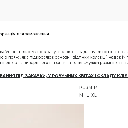
ормація для замовлення
Velour підкреслює красу волокон і надає їм витонченого ак
ю пряжі, яка підкреслює основні відтінки колекції, надає їм 
ового та виворітного в'язання, а тонкі смужки розміщені в т
ННЯ ПІД ЗАКАЗКИ, У РОЗУМНИХ КВІТАХ І СКЛАДУ КЛІЄ
РОЗМІР
M L XL