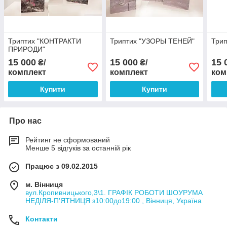
Триптих "КОНТРАКТИ
Триптих "УЗОРЫ ТЕНЕЙ"
Три
ПРИРОДИ"
15 000
15 000
15 
₴/
₴/
комплект
комплект
ком
Купити
Купити
Про нас
Рейтинг не сформований
Менше 5 відгуків за останній рік
Працює з 09.02.2015
м. Вінниця
вул.Кропивницького,3\1. ГРАФІК РОБОТИ ШОУРУМА
НЕДІЛЯ-П'ЯТНИЦЯ з10:00до19:00 , Вінниця, Україна
Контакти