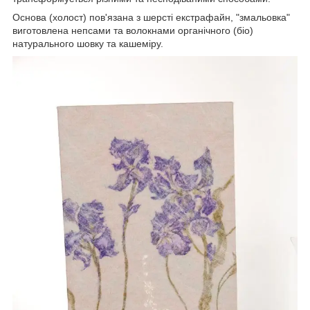
Основа (холост) пов'язана з шерсті екстрафайн, "змальовка"
виготовлена непсами та волокнами органічного (біо)
натурального шовку та кашеміру.