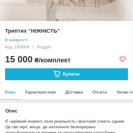
Триптих "НІЖНІСТЬ"
В наявності
Код: 16N008
Роздріб
15 000
₴/комплект
Купити
Опис
Характеристики
Доставка
Оплата
Умови п
Опис
Є чарівний момент, коли реальність і фантазія стають одним.
Це світ мрії, місце, де натхнення безперервно
трансформується різними та несподіваними способами.