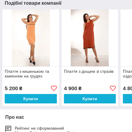
Подібні товари компанії
Плаття з кишенькою та
Плаття з дощем зі стразів
Плат
камінням на грудях
озд
5 200
4 900
4 8
₴
₴
Купити
Купити
Про нас
Рейтинг не сформований